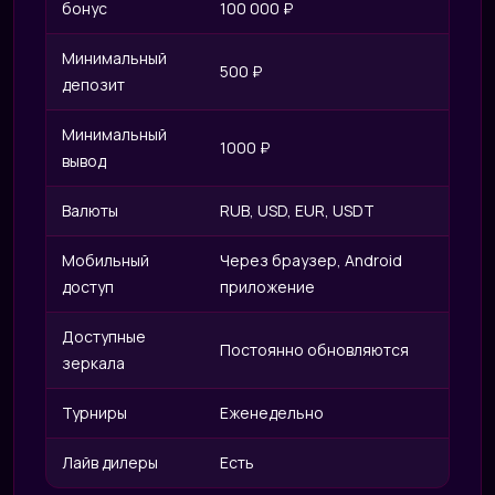
бонус
100 000 ₽
Минимальный
500 ₽
депозит
Минимальный
1000 ₽
вывод
Валюты
RUB, USD, EUR, USDT
Мобильный
Через браузер, Android
доступ
приложение
UP 
Доступные
Постоянно обновляются
зеркала
Турниры
Еженедельно
Лайв дилеры
Есть