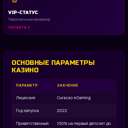
VIP-СТАТУС
Персональный менеджер
ПЕРЕЙТИ
ОСНОВНЫЕ ПАРАМЕТРЫ
КАЗИНО
ПАРАМЕТР
ЗНАЧЕНИЕ
Лицензия
Curacao eGaming
Год запуска
2022
Приветственный
100% на первый депозит до