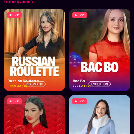
ВСЕ ВЕДУЩИЕ
LIVE
LIVE
Russian Roulette
Bac Bo
PRAGMATIC
EVOLUTION
LIVE
LIVE