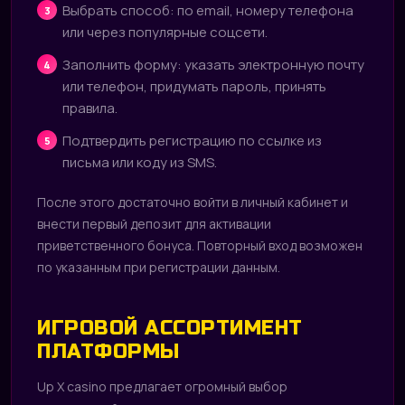
Выбрать способ: по email, номеру телефона
или через популярные соцсети.
Заполнить форму: указать электронную почту
или телефон, придумать пароль, принять
правила.
Подтвердить регистрацию по ссылке из
письма или коду из SMS.
После этого достаточно войти в личный кабинет и
внести первый депозит для активации
приветственного бонуса. Повторный вход возможен
по указанным при регистрации данным.
ИГРОВОЙ АССОРТИМЕНТ
ПЛАТФОРМЫ
Up X casino предлагает огромный выбор