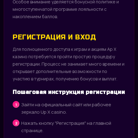
Особое внимание уделяется бонусной политике и
многоступенчатой программе лояльности с
накоплением баллов.
РЕГИСТРАЦИЯ И ВХОД
Для полноценного доступа к играм и акциям Ap X
казино потребуется пройти простую процедуру
регистрации. Процесс не занимает много времени и
открывает дополнительные возможности по
участию в турнирах, получению бонусов и выплат.
Пошаговая инструкция регистрации
Зайти на официальный сайт или рабочее
зеркало Up X casino.
Нажать кнопку "Регистрация" на главной
странице.