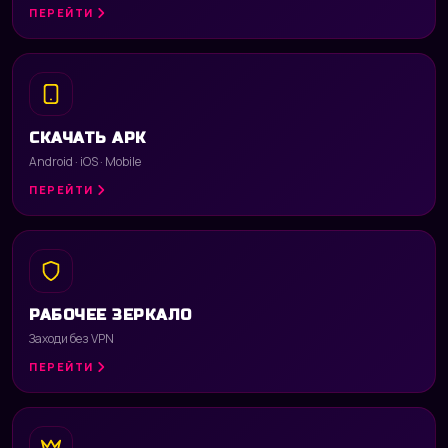
ПЕРЕЙТИ
СКАЧАТЬ APK
Android · iOS · Mobile
ПЕРЕЙТИ
РАБОЧЕЕ ЗЕРКАЛО
Заходи без VPN
ПЕРЕЙТИ