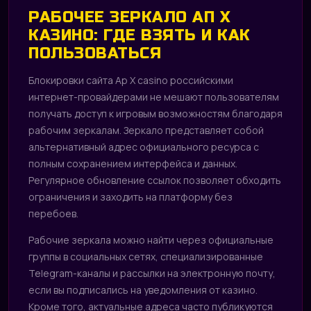
РАБОЧЕЕ ЗЕРКАЛО АП Х
КАЗИНО: ГДЕ ВЗЯТЬ И КАК
ПОЛЬЗОВАТЬСЯ
Блокировки сайта Ap X casino российскими
интернет-провайдерами не мешают пользователям
получать доступ к игровым возможностям благодаря
рабочим зеркалам. Зеркало представляет собой
альтернативный адрес официального ресурса с
полным сохранением интерфейса и данных.
Регулярное обновление ссылок позволяет обходить
ограничения и заходить на платформу без
перебоев.
Рабочие зеркала можно найти через официальные
группы в социальных сетях, специализированные
Telegram-каналы и рассылки на электронную почту,
если вы подписались на уведомления от казино.
Кроме того, актуальные адреса часто публикуются